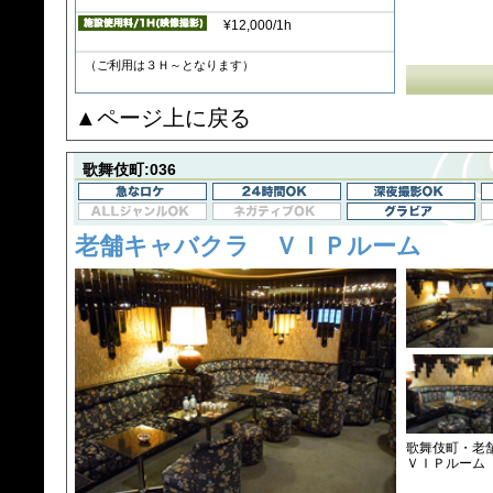
¥12,000/1h
（ご利用は３Ｈ～となります）
▲ページ上に戻る
歌舞伎町:036
老舗キャバクラ ＶＩＰルーム
歌舞伎町・老
ＶＩＰルーム