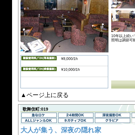
10年以上続
照明は調節可
¥8,000/1h
¥10,000/1h
▲ページ上に戻る
歌舞伎町:019
大人が集う、深夜の隠れ家