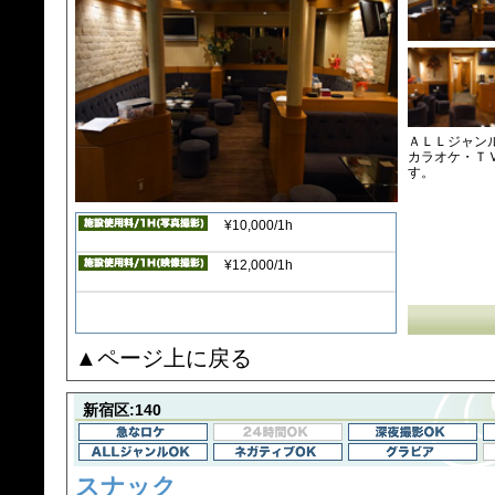
ＡＬＬジャン
カラオケ・Ｔ
す。
¥10,000/1h
¥12,000/1h
▲ページ上に戻る
新宿区:140
スナック