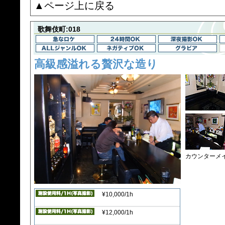
▲ページ上に戻る
歌舞伎町:018
高級感溢れる贅沢な造り
カウンターメ
¥10,000/1h
¥12,000/1h