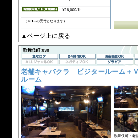
¥16,000/1h
（４H～の受付となります）
▲ページ上に戻る
歌舞伎町:030
老舗キャバクラ ビジタールーム＋
ルーム
歌舞伎町・老