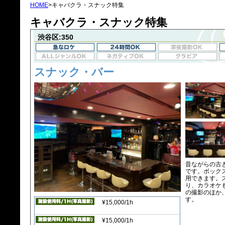
HOME
>キャバクラ・スナック特集
キャバクラ・スナック特集
渋谷区:350
スナック・バー
昔ながらの古
です。ボック
用できます。
り、カラオケ
の撮影のほか
す。
¥15,000/1h
¥15,000/1h