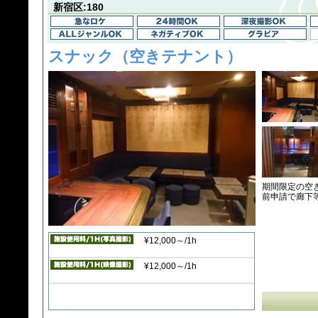
新宿区:180
スナック（空きテナント）
期間限定の空
前申請で廊下
¥12,000～/1h
¥12,000～/1h