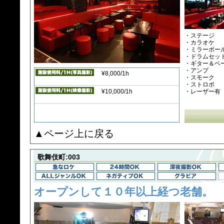
・ステージ
・カラオケ
・ミラーボー
・ドラムセッ
・ギター＆ベ
・アンプ
¥8,000/1h
・スモーク
・ストロボ
¥10,000/1h
・レーザー有
▲ページ上に戻る
歌舞伎町:003
オープンして１０年以上経つ老舗。