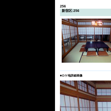
256
新宿区:256
■ロケ地詳細画像