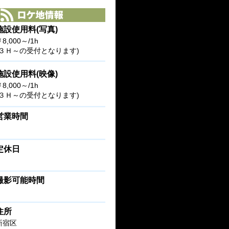
施設使用料(写真)
8,000～/1h
(３Ｈ～の受付となります)
施設使用料(映像)
￥8,000～/1h
(３Ｈ～の受付となります)
営業時間
定休日
撮影可能時間
住所
新宿区