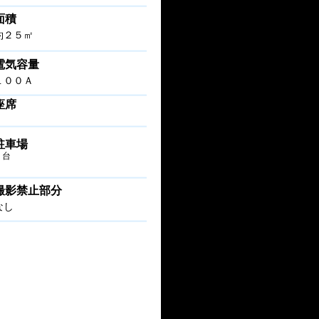
面積
約２５㎡
電気容量
１００Ａ
座席
駐車場
１台
撮影禁止部分
なし