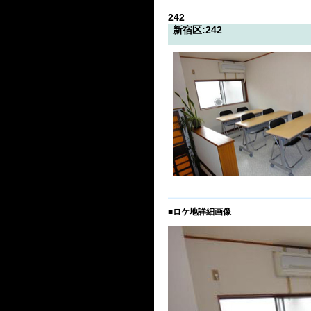
242
新宿区:242
■ロケ地詳細画像