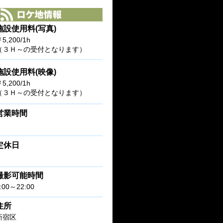
施設使用料(写真)
5,200/1h
（３Ｈ～の受付となります）
施設使用料(映像)
￥5,200/1h
（３Ｈ～の受付となります）
営業時間
定休日
撮影可能時間
:00～22:00
住所
新宿区