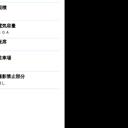
面積
電気容量
４０Ａ
座席
駐車場
撮影禁止部分
無し