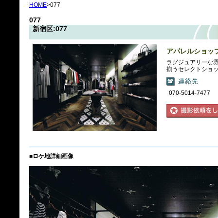
HOME
>077
077
新宿区:077
アパレルショッ
ラグジュアリーな
揃うセレクトショ
070-5014-7477
■ロケ地詳細画像